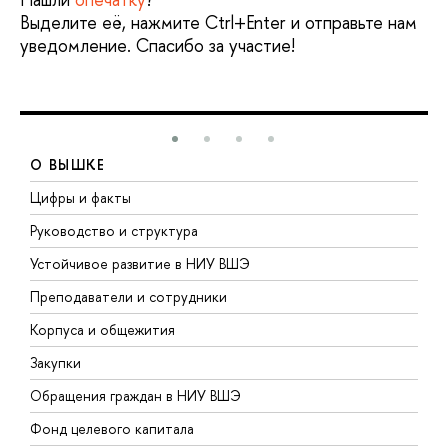
Выделите её, нажмите Ctrl+Enter и отправьте нам
уведомление. Спасибо за участие!
О ВЫШКЕ
Цифры и факты
Л
Руководство и структура
Д
Устойчивое развитие в НИУ ВШЭ
О
Преподаватели и сотрудники
П
Корпуса и общежития
В
Закупки
П
Обращения граждан в НИУ ВШЭ
А
Фонд целевого капитала
Д