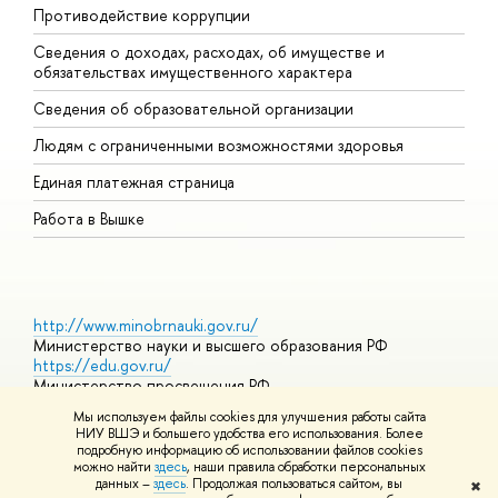
Противодействие коррупции
Ц
Сведения о доходах, расходах, об имуществе и
Б
обязательствах имущественного характера
О
Сведения об образовательной организации
О
Людям с ограниченными возможностями здоровья
Единая платежная страница
Работа в Вышке
http://www.minobrnauki.gov.ru/
Министерство науки и высшего образования РФ
https://edu.gov.ru/
Министерство просвещения РФ
https://elearning.hse.ru/mooc
Мы используем файлы cookies для улучшения работы сайта
Массовые открытые онлайн-курсы
НИУ ВШЭ и большего удобства его использования. Более
подробную информацию об использовании файлов cookies
можно найти
здесь
, наши правила обработки персональных
данных –
здесь
. Продолжая пользоваться сайтом, вы
✖
© НИУ ВШЭ 1993–2026
Адреса и контакты
Условия