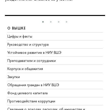
О ВЫШКЕ
Цифры и факты
Л
Руководство и структура
Д
Устойчивое развитие в НИУ ВШЭ
О
Преподаватели и сотрудники
П
Корпуса и общежития
В
Закупки
П
Обращения граждан в НИУ ВШЭ
А
Фонд целевого капитала
Д
Противодействие коррупции
Ц
Сведения о доходах, расходах, об имуществе и
Б