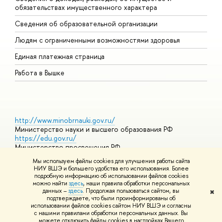
обязательствах имущественного характера
О
Сведения об образовательной организации
О
Людям с ограниченными возможностями здоровья
Единая платежная страница
Работа в Вышке
http://www.minobrnauki.gov.ru/
Министерство науки и высшего образования РФ
https://edu.gov.ru/
Министерство просвещения РФ
https://elearning.hse.ru/mooc
Мы используем файлы cookies для улучшения работы сайта
Массовые открытые онлайн-курсы
НИУ ВШЭ и большего удобства его использования. Более
подробную информацию об использовании файлов cookies
можно найти
здесь
, наши правила обработки персональных
данных –
здесь
. Продолжая пользоваться сайтом, вы
✖
© НИУ ВШЭ 1993–2026
Адреса и контакты
Условия
подтверждаете, что были проинформированы об
использования материалов
Политика конфиденциальности
Карта
использовании файлов cookies сайтом НИУ ВШЭ и согласны
сайта
с нашими правилами обработки персональных данных. Вы
Шрифты HSE Sans и HSE Slab разработаны в
Школе дизайна НИУ
можете отключить файлы cookies в настройках Вашего