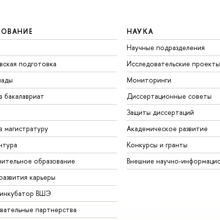
ЗОВАНИЕ
НАУКА
Научные подразделения
вская подготовка
Исследовательские проекты
иады
Мониторинги
в бакалавриат
Диссертационные советы
Защиты диссертаций
в магистратуру
Академическое развитие
нтура
Конкурсы и гранты
ительное образование
Внешние научно-информаци
развития карьеры
-инкубатор ВШЭ
вательные партнерства