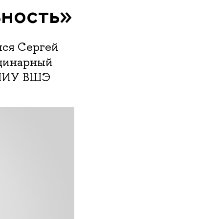
ьность»
ся Сергей
рдинарный
 НИУ ВШЭ