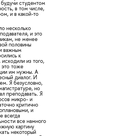
, будучи студентом
ость, в том числе,
м, и в какой-то
ыло несколько
подавателя, и это
никам, не менее
вой половины
ли важным
сились к
исходили из того,
, это тоже
ции им нужны. А
есный диалог. И
ем. Я безусловно,
магистратуре, но
ал преподавать. Я
рсов микро- и
аточно критично
оплановыми, и
е всегда
ьности все намного
ложную картину
скать некоторый