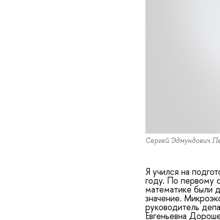
Сергей Эдмундович П
Я учился на подго
году. По первому 
математике были д
значение. Микроэк
руководитель депа
Евгеньевна Дороше