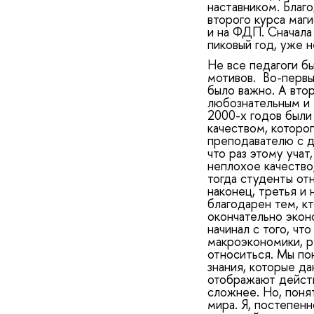
наставником. Благ
второго курса маг
и на ФДП. Сначала 
пиковый год, уже н
Не все педагоги бы
мотивов. Во-первы
было важно. А вто
любознательным и
2000-х годов были
качеством, которо
преподавателю с д
что раз этому учат
неплохое качество,
тогда студенты от
наконец, третья и 
благодарен тем, кт
окончательно экон
начинал с того, ч
макроэкономики, ре
относиться. Мы по
знания, которые д
отображают действ
сложнее. Но, поня
мира. Я, постепенн