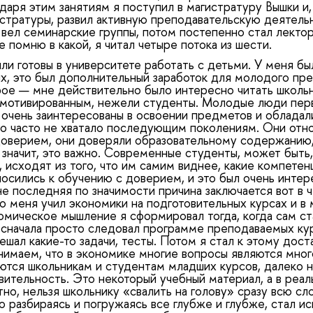
одаря этим занятиям я поступил в магистратуру Вышки и
истратуры, развил активную преподавательскую деятельн
вел семинарские группы, потом постепенно стал лекторо
е помню в какой, я читал четыре потока из шести.
ли готовы в университете работать с детьми. У меня б
х, это был дополнительный заработок для молодого пре
рое — мне действительно было интересно читать школь
 мотивированным, нежели студенты. Молодые люди пер
 очень заинтересованы в освоении предметов и облада
го часто не хватало последующим поколениям. Они отно
оверием, они доверяли образовательному содержанию, 
, значит, это важно. Современные студенты, может быть
 исходят из того, что им самим виднее, какие компетен
носились к обучению с доверием, и это был очень интер
не последняя по значимости причина заключается вот в ч
о меня учил экономики на подготовительных курсах и в 
омическое мышление я сформировал тогда, когда сам ст
то сначала просто следовал программе преподаваемых ку
шал какие-то задачи, тесты. Потом я стал к этому дост
нимаем, что в экономике многие вопросы являются мног
аются школьникам и студентам младших курсов, далеко н
ительность. Это некоторый учебный материал, а в реал
тно, нельзя школьнику «свалить на голову» сразу всю с
о разбираясь и погружаясь все глубже и глубже, стал и