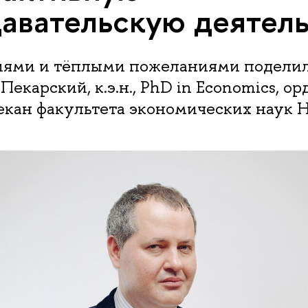
авательскую деятел
ями и тёплыми пожеланиями поделил
екарский, к.э.н., PhD in Economics, о
декан факультета экономических наук