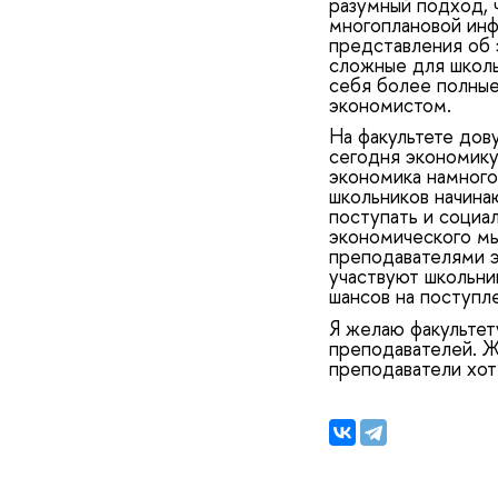
разумный подход, 
многоплановой инф
представления об 
сложные для школь
себя более полные
экономистом.
На факультете дов
сегодня экономику 
экономика намного
школьников начина
поступать и социа
экономического мы
преподавателями э
участвуют школьни
шансов на поступл
Я желаю факультет
преподавателей. Же
преподаватели хот