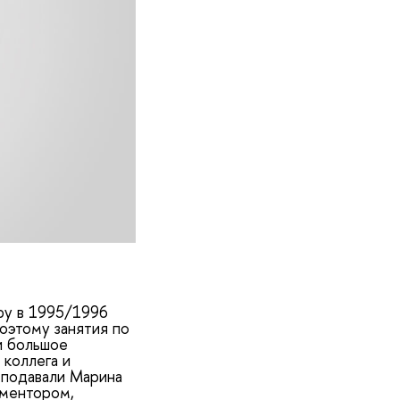
ру в 1995/1996
оэтому занятия по
и большое
 коллега и
еподавали Марина
 ментором,