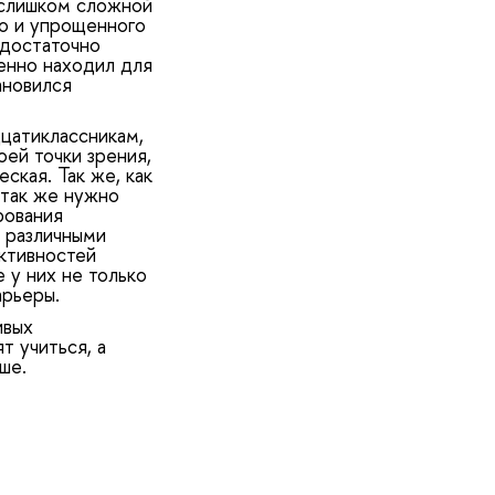
м слишком сложной
го и упрощенного
 достаточно
енно находил для
ановился
дцатиклассникам,
оей точки зрения,
ская. Так же, как
 так же нужно
рования
 различными
ктивностей
 у них не только
карьеры.
ивых
т учиться, а
ше.