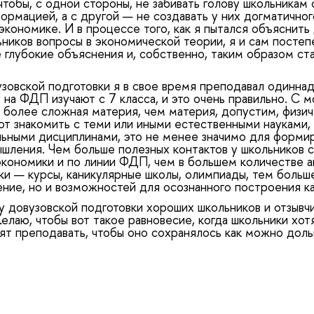
чтобы, с одной стороны, не забивать голову школьника
ормацией, а с другой — не создавать у них догматично
экономике. И в процессе того, как я пытался объяснить
ников вопросы в экономической теории, я и сам постеп
 глубокие объяснения и, собственно, таким образом ст
узовской подготовки я в свое время преподавал одинна
на ФДП изучают с 7 класса, и это очень правильно. С м
 более сложная материя, чем материя, допустим, физиче
ют знакомить с теми или иными естественными науками,
льными дисциплинами, это не менее значимо для форми
шления. Чем больше полезных контактов у школьников с
кономики и по линии ФДП, чем в большем количестве а
ки — курсы, каникулярные школы, олимпиады, тем больше
ение, но и возможностей для осознанного построения 
у довузовской подготовки хороших школьников и отзывч
лаю, чтобы вот такое равновесие, когда школьники хотя
ят преподавать, чтобы оно сохранялось как можно доль