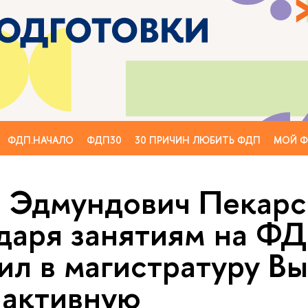
ФДП.НАЧАЛО
ФДП30
30 ПРИЧИН ЛЮБИТЬ ФДП
МОЙ 
 Эдмундович Пекарс
даря занятиям на ФД
ил в магистратуру В
 активную