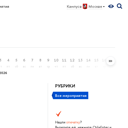
иятия
Кампус в
Москве
3
4
5
6
7
8
9
10
11
12
13
14
15
16
17
18
чт
пт
сб
вс
пн
вт
ср
чт
пт
сб
вс
пн
вт
ср
чт
пт
2026
РУБРИКИ
Все мероприятия
Нашли
опечатку
?
Выделите её, нажмите Ctrl+Enter и