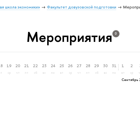
ая школа экономики»
Факультет довузовской подготовки
Меропр
Мероприятия
0
18
19
20
21
22
23
24
25
26
27
28
29
30
31
1
2
вт
ср
чт
пт
сб
вс
пн
вт
ср
чт
пт
сб
вс
пн
вт
ср
Сентябрь 