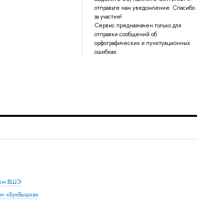
отправьте нам уведомление. Спасибо
за участие!
Сервис предназначен только для
отправки сообщений об
орфографических и пунктуационных
ошибках.
дом ВШЭ
ин «БукВышка»