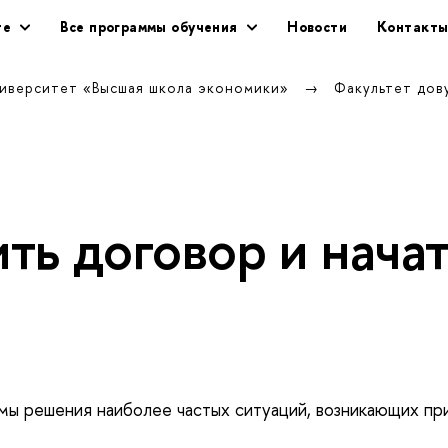
те
се программы обучения
Новости
Контакт
ниверситет «Высшая школа экономики»
Факультет дов
ть договор и нача
тмы решения наиболее частых ситуаций, возникающих п