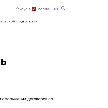
ы
Кампус
Москве
узовской подготовки
ть
ри оформлении договоров по