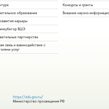
нтура
Конкурсы и гранты
ительное образование
нешние научно-информацио
развития карьеры
-инкубатор ВШЭ
вательные партнерства
ая связь и взаимодействие с
телями услу
https://edu.gov.ru/
Министерство просвещения РФ