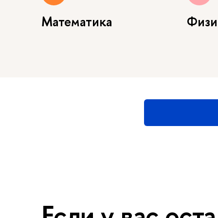
Математика
Физи
Если у вас ост