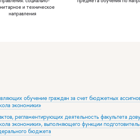
правления: социально-
предмета обучения по нап
анитарное и техническое
направления
твляющих обучение граждан за счет бюджетных ассигно
кола экономики»
ктов, регламентирующих деятельность факультета дову
школа экономики», выполняющего функции подготовител
едерального бюджета