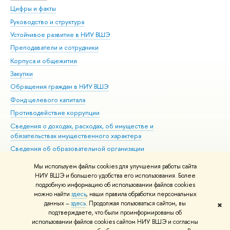
Цифры и факты
Ли
Руководство и структура
Дов
Устойчивое развитие в НИУ ВШЭ
Ол
Преподаватели и сотрудники
При
Корпуса и общежития
Вы
Закупки
При
Обращения граждан в НИУ ВШЭ
Ас
Фонд целевого капитала
До
Противодействие коррупции
Цен
Сведения о доходах, расходах, об имуществе и
Би
обязательствах имущественного характера
Об
Сведения об образовательной организации
Обр
Людям с ограниченными возможностями здоровья
Мы используем файлы cookies для улучшения работы сайта
Единая платежная страница
НИУ ВШЭ и большего удобства его использования. Более
подробную информацию об использовании файлов cookies
Работа в Вышке
можно найти
здесь
, наши правила обработки персональных
данных –
здесь
. Продолжая пользоваться сайтом, вы
✖
Редактору
подтверждаете, что были проинформированы об
© НИУ ВШЭ 1993–2026
Адреса и контакты
Условия использования
использовании файлов cookies сайтом НИУ ВШЭ и согласны