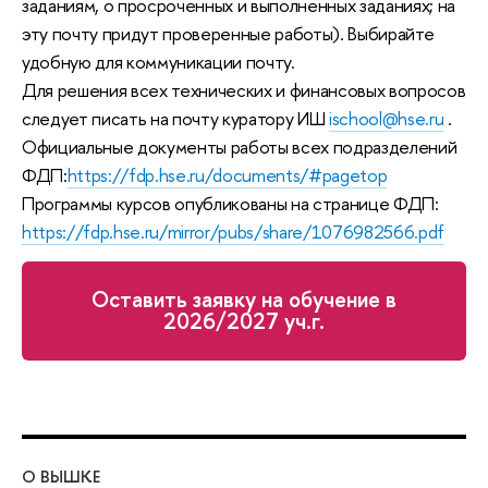
заданиям, о просроченных и выполненных заданиях; на
эту почту придут проверенные работы). Выбирайте
удобную для коммуникации почту.
Для решения всех технических и финансовых вопросов
следует писать на почту куратору ИШ
ischool@hse.ru
.
Официальные документы работы всех подразделений
ФДП:
https://fdp.hse.ru/documents/#pagetop
Программы курсов опубликованы на странице ФДП:
https://fdp.hse.ru/mirror/pubs/share/1076982566.pdf
Оставить заявку на обучение в
2026/2027 уч.г.
О ВЫШКЕ
ОБ