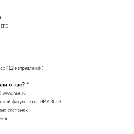
Э
 ЕГЭ
сс (12 направлений)
али о нас?
*
 www.hse.ru
верей факультетов НИУ ВШЭ
вых системах
омые