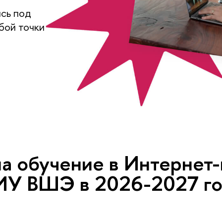
ясь под
бой точки
 на обу­че­ние в Ин­тер­нет
У ВШЭ в 2026-2027 го