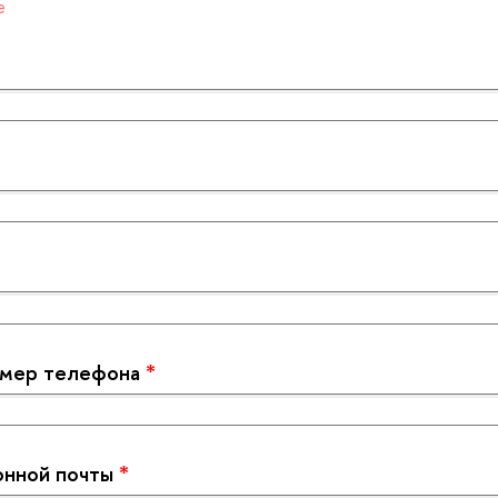
е
омер телефона
*
онной почты
*