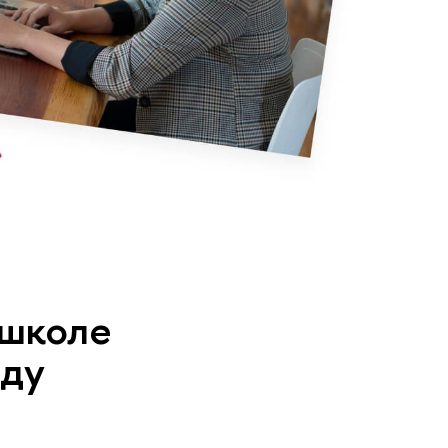
-шко­ле
ду