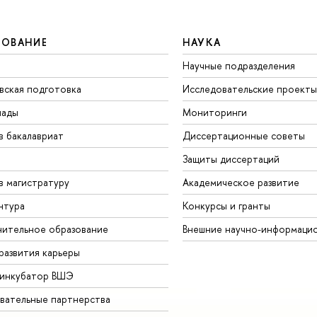
ЗОВАНИЕ
НАУКА
Научные подразделения
вская подготовка
Исследовательские проекты
иады
Мониторинги
в бакалавриат
Диссертационные советы
Защиты диссертаций
в магистратуру
Академическое развитие
нтура
Конкурсы и гранты
ительное образование
нешние научно-информацио
развития карьеры
-инкубатор ВШЭ
вательные партнерства