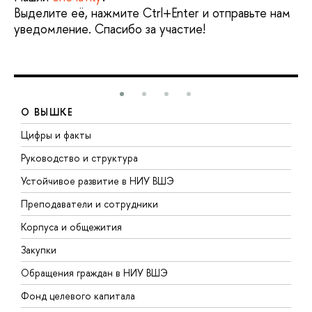
Выделите её, нажмите Ctrl+Enter и отправьте нам
уведомление. Спасибо за участие!
О ВЫШКЕ
Цифры и факты
Л
Руководство и структура
Д
Устойчивое развитие в НИУ ВШЭ
О
Преподаватели и сотрудники
П
Корпуса и общежития
В
Закупки
П
Обращения граждан в НИУ ВШЭ
А
Фонд целевого капитала
Д