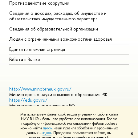
Противодействие коррупции
Ц
Сведения о доходах, расходах, об имуществе и
Б
обязательствах имущественного характера
О
Сведения об образовательной организации
О
Людям с ограниченными возможностями здоровья
Единая платежная страница
Работа в Вышке
http://www.minobrnauki.gov.ru/
Министерство науки и высшего образования РФ
https://edu.gov.ru/
Министерство просвещения РФ
https://elearning.hse.ru/mooc
Мы используем файлы cookies для улучшения работы сайта
Массовые открытые онлайн-курсы
НИУ ВШЭ и большего удобства его использования. Более
подробную информацию об использовании файлов cookies
можно найти
здесь
, наши правила обработки персональных
данных –
здесь
. Продолжая пользоваться сайтом, вы
✖
© НИУ ВШЭ 1993–2026
Адреса и контакты
Условия
подтверждаете, что были проинформированы об