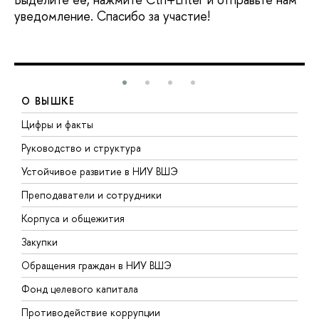
уведомление. Спасибо за участие!
О ВЫШКЕ
Цифры и факты
Л
Руководство и структура
Д
Устойчивое развитие в НИУ ВШЭ
О
Преподаватели и сотрудники
П
Корпуса и общежития
В
Закупки
П
Обращения граждан в НИУ ВШЭ
А
Фонд целевого капитала
Д
Противодействие коррупции
Ц