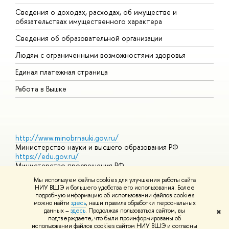
Сведения о доходах, расходах, об имуществе и
Б
обязательствах имущественного характера
О
Сведения об образовательной организации
О
Людям с ограниченными возможностями здоровья
Единая платежная страница
Работа в Вышке
http://www.minobrnauki.gov.ru/
Министерство науки и высшего образования РФ
https://edu.gov.ru/
Министерство просвещения РФ
https://elearning.hse.ru/mooc
Мы используем файлы cookies для улучшения работы сайта
Массовые открытые онлайн-курсы
НИУ ВШЭ и большего удобства его использования. Более
подробную информацию об использовании файлов cookies
можно найти
здесь
, наши правила обработки персональных
данных –
здесь
. Продолжая пользоваться сайтом, вы
✖
© НИУ ВШЭ 1993–2026
Адреса и контакты
Условия
подтверждаете, что были проинформированы об
использования материалов
Политика конфиденциальности
Карта
использовании файлов cookies сайтом НИУ ВШЭ и согласны