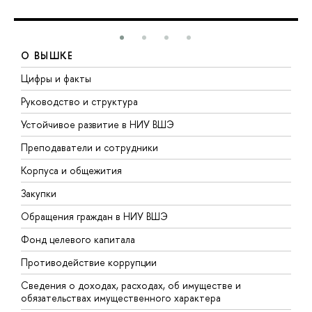
О ВЫШКЕ
Цифры и факты
Л
Руководство и структура
Д
Устойчивое развитие в НИУ ВШЭ
О
Преподаватели и сотрудники
П
Корпуса и общежития
В
Закупки
П
Обращения граждан в НИУ ВШЭ
А
Фонд целевого капитала
Д
Противодействие коррупции
Ц
Сведения о доходах, расходах, об имуществе и
Б
обязательствах имущественного характера
О