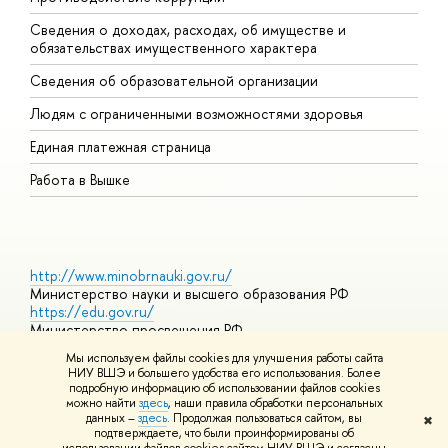
Сведения о доходах, расходах, об имуществе и
Б
обязательствах имущественного характера
О
Сведения об образовательной организации
О
Людям с ограниченными возможностями здоровья
Единая платежная страница
Работа в Вышке
http://www.minobrnauki.gov.ru/
Министерство науки и высшего образования РФ
https://edu.gov.ru/
Министерство просвещения РФ
https://elearning.hse.ru/mooc
Мы используем файлы cookies для улучшения работы сайта
Массовые открытые онлайн-курсы
НИУ ВШЭ и большего удобства его использования. Более
подробную информацию об использовании файлов cookies
можно найти
здесь
, наши правила обработки персональных
данных –
здесь
. Продолжая пользоваться сайтом, вы
✖
© НИУ ВШЭ 1993–2026
Адреса и контакты
Условия
подтверждаете, что были проинформированы о
использования материало
Политика конфиденциальности
Карта