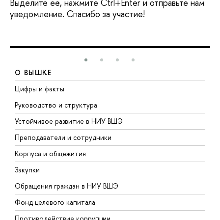
ыделите её, нажмите Ctrl+Enter и отправьте нам
уведомление. Спасибо за участие!
О ВЫШКЕ
Цифры и факты
Л
Руководство и структура
Д
Устойчивое развитие в НИУ ВШЭ
О
Преподаватели и сотрудники
П
Корпуса и общежития
ы
Закупки
П
Обращения граждан в НИУ ВШЭ
А
Фонд целевого капитала
Д
Противодействие коррупции
Ц