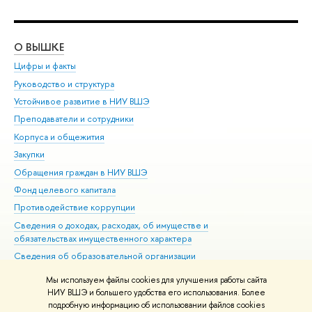
О ВЫШКЕ
ОБ
Цифры и факты
Ли
Руководство и структура
Дов
Устойчивое развитие в НИУ ВШЭ
Ол
Преподаватели и сотрудники
При
Корпуса и общежития
Вы
Закупки
При
Обращения граждан в НИУ ВШЭ
Ас
Фонд целевого капитала
До
Противодействие коррупции
Цен
Сведения о доходах, расходах, об имуществе и
Би
обязательствах имущественного характера
Об
Сведения об образовательной организации
Обр
Людям с ограниченными возможностями здоровья
Мы используем файлы cookies для улучшения работы сайта
Единая платежная страница
НИУ ВШЭ и большего удобства его использования. Более
подробную информацию об использовании файлов cookies
Работа в Вышке