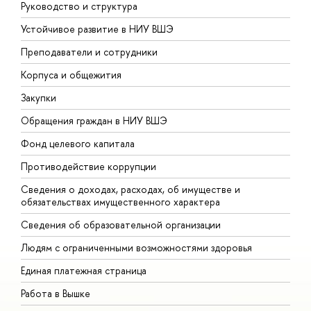
Руководство и структура
Д
Устойчивое развитие в НИУ ВШЭ
О
Преподаватели и сотрудники
П
Корпуса и общежития
В
Закупки
П
Обращения граждан в НИУ ВШЭ
А
Фонд целевого капитала
Д
Противодействие коррупции
Ц
Сведения о доходах, расходах, об имуществе и
Б
обязательствах имущественного характера
О
Сведения об образовательной организации
О
Людям с ограниченными возможностями здоровья
Единая платежная страница
Работа в Вышке