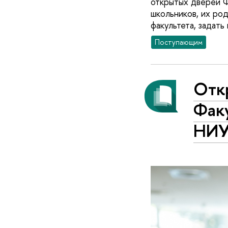
открытых дверей Ф
школьников, их ро
факультета, задат
Поступающим
Отк
Факу
НИ