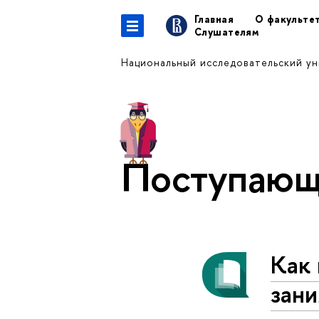
Главная
О факульте
Слушателям
Национальный исследовательский у
Поступаю
Как 
зани