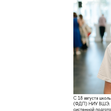
С 18 августа школ
(ФДП) НИУ ВШЭ. О
системной подгото