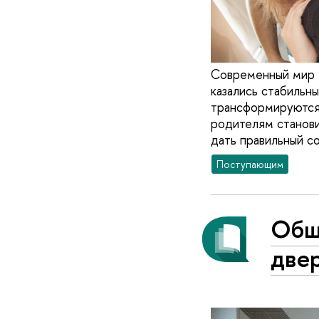
Современный мир м
казались стабильн
трансформируются 
родителям станови
дать правильный с
Поступающим
Общ
две