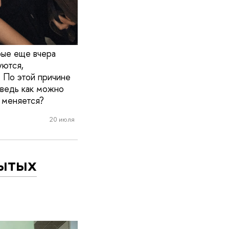
рые еще вчера
уются,
 По этой причине
 ведь как можно
 меняется?
20 июля
рытых