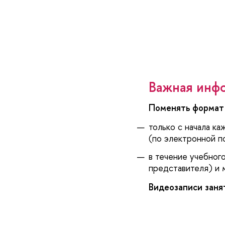
ажная инфо
Поменять формат 
только с начала ка
(по электронной п
течение учебного 
представителя) и 
идеозаписи занят