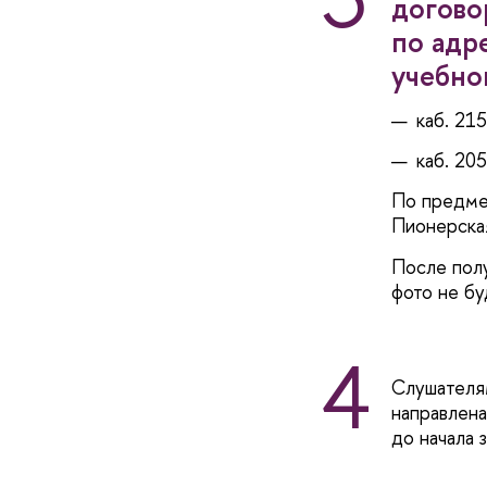
догово
по адре
учебно
каб. 215
каб. 205
По предм
Пионерская,
После полу
фото не бу
4
Слушателя
направлена
до начала 