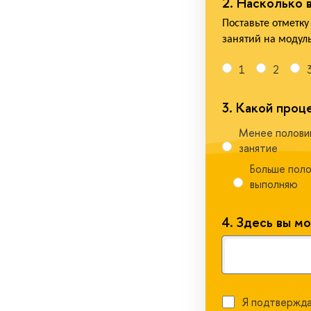
2.
Насколько в
Поставьте отметку 
занятий на модуль
1
2
3.
Какой проце
Менее половин
занятие
Больше поло
ыполняю
4.
Здесь вы м
Я подтвержда