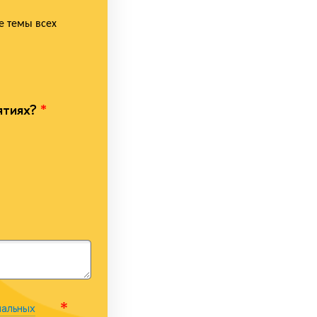
те темы всех
ятиях?
*
альных