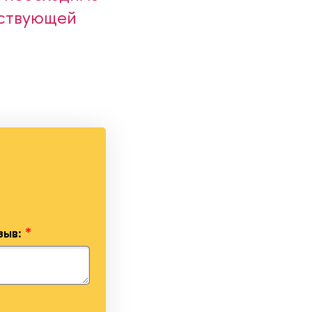
тствующей
зыв:
*