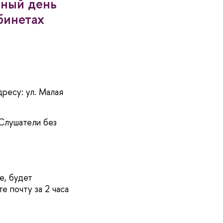
бный день
абинетах
ресу: ул. Малая
 Слушатели без
е, будет
е почту за 2 часа