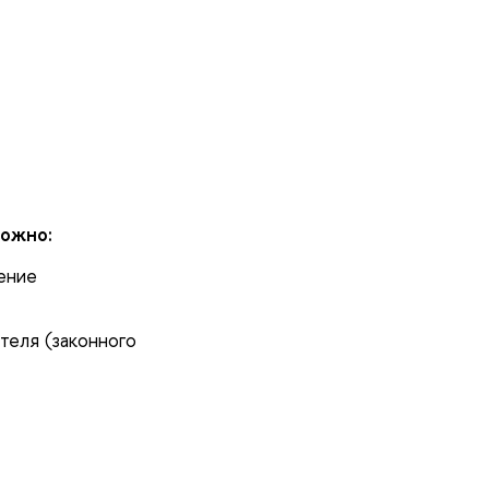
можно:
ение
теля (законного