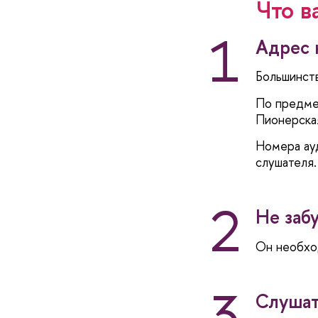
Что в
1
Адрес 
Большинств
По предм
Пионерская
Номера ауд
слушателя.
2
Не заб
Он необхо
3
Слушат