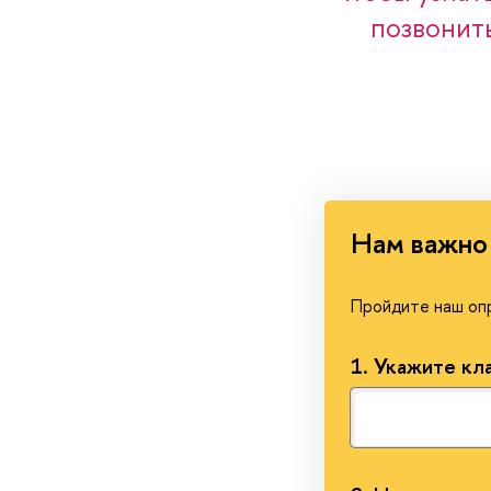
позвонит
Нам важно 
Пройдите наш опр
1.
Укажите кла