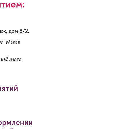
ятием:
лок, дом 8/2.
ул. Малая
 кабинете
нятий
формлении