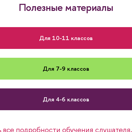
Полезные материалы
Для 10-11 классо
Для 7-9 классо
Для 4-6 классо
ь все подробности обучения слушателя