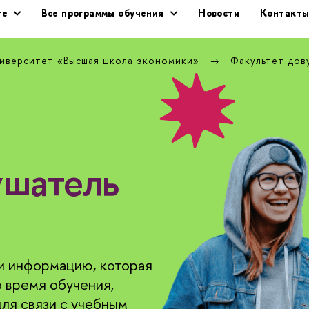
те
се программы обучения
Новости
Контакт
ниверситет «Высшая школа экономики»
Факультет дов
ушатель
и информацию, которая
 время обучения,
ля связи с учебным