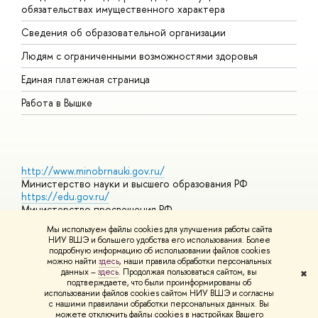
обязательствах имущественного характера
О
Сведения об образовательной организации
О
Людям с ограниченными возможностями здоровья
Единая платежная страница
Работа в Вышке
http://www.minobrnauki.gov.ru/
Министерство науки и высшего образования РФ
https://edu.gov.ru/
Министерство просвещения РФ
https://elearning.hse.ru/mooc
Мы используем файлы cookies для улучшения работы сайта
Массовые открытые онлайн-курсы
НИУ ВШЭ и большего удобства его использования. Более
подробную информацию об использовании файлов cookies
можно найти
здесь
, наши правила обработки персональных
данных –
здесь
. Продолжая пользоваться сайтом, вы
✖
© НИУ ВШЭ 1993–2026
Адреса и контакты
Условия
подтверждаете, что были проинформированы о
использования материало
Политика конфиденциальности
Карта
использовании файлов cookies сайтом НИУ ВШЭ и согласны
сайта
с нашими правилами обработки персональных данных. Вы
Шрифты HSE Sans и HSE Slab разработаны
Школе дизайна НИУ
можете отключить файлы cookies в настройках Вашего