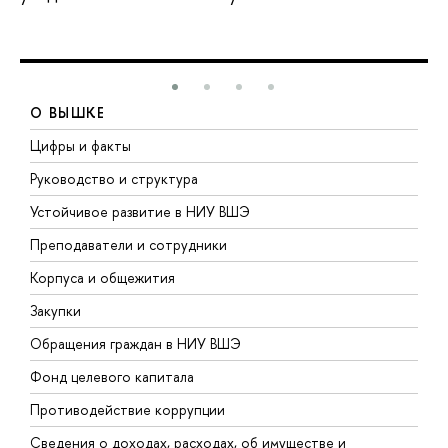
О ВЫШКЕ
Цифры и факты
Л
Руководство и структура
Д
Устойчивое развитие в НИУ ВШЭ
О
Преподаватели и сотрудники
П
Корпуса и общежития
ы
Закупки
П
Обращения граждан в НИУ ВШЭ
А
Фонд целевого капитала
Д
Противодействие коррупции
Ц
Сведения о доходах, расходах, об имуществе и
Б